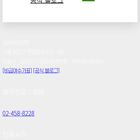
공식 블로그
실버치과의원
서울 광진구 천호대로 571, 5층
대표자 : 김우현｜사업자등록번호 : 206-93-50963
[비급여수가표]
[공식 블로그]
예약진료 / 상담
02-458-8228
진료시간