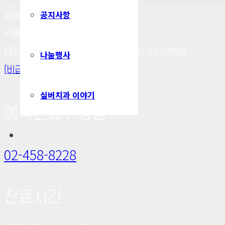
공지사항
실버치과의원
서울 광진구 천호대로 571, 5층
대표자 : 김우현｜사업자등록번호 : 206-93-50963
나눔행사
[비급여수가표]
[공식 블로그]
실버치과 이야기
예약진료 / 상담
02-458-8228
진료시간