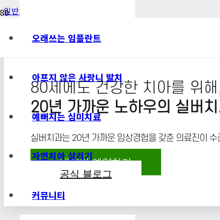
일반치료 케이스_01
오래쓰는 임플란트
아프지 않은 사랑니 발치
80세에도 건강한 치아를 위해
20년 가까운 노하우의 실버
예뻐지는 심미치료
실버치과는 20년 가까운 임상경험을 갖춘 의료진이 수
자연치아 살리기
네이버 예약하기
공식 블로그
커뮤니티